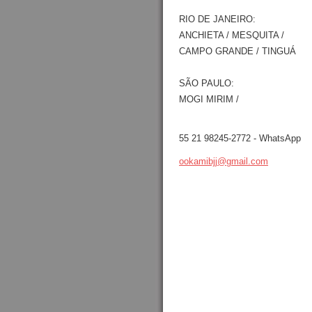
RIO DE JANEIRO:
ANCHIETA / MESQUITA /
CAMPO GRANDE / TINGUÁ
SÃO PAULO:
MOGI MIRIM /
55 21 98245-2772 - WhatsApp
ookamibj
j@gmail.
com