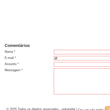
Comentários
Nome *
E-mail *
Assunto *
Mensagem *
© 2025 Todos os direitos reservados - ookamibjj
|
Crie um site grátis