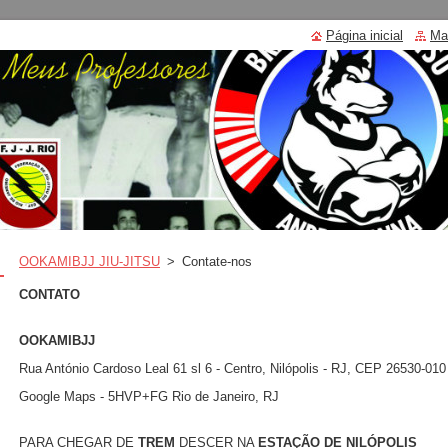
Página inicial
Ma
OOKAMIBJJ JIU-JITSU
>
Contate-nos
CONTATO
OOKAMIBJJ
Rua António Cardoso Leal 61 sl 6 - Centro, Nilópolis - RJ, CEP 26530-010
Google Maps - 5HVP+FG Rio de Janeiro, RJ
PARA CHEGAR DE
TREM
DESCER NA
ESTAÇÃO DE NILÓPOLIS